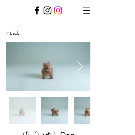
< Back
戌（いぬ）Dog